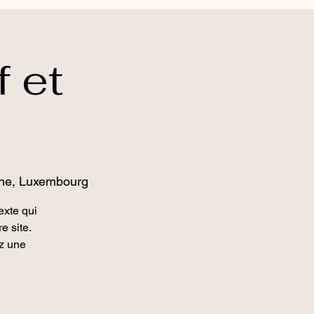
 et
ine, Luxembourg
exte qui
e site.
ez une