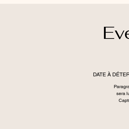
Ev
DATE À DÉTE
Paragra
sera l
Captu