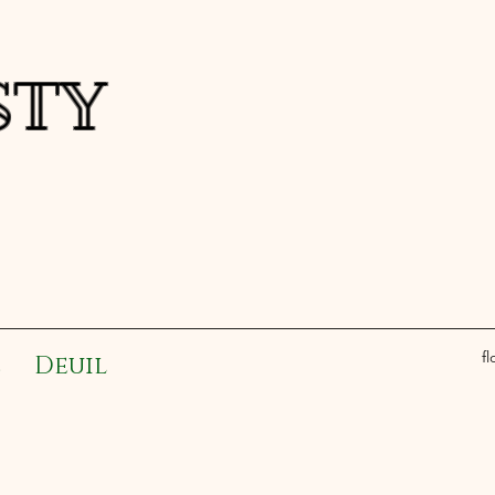
a FESTY
f
e
Deuil