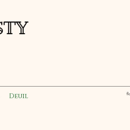
a FESTY
f
e
Deuil