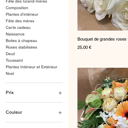
Fête des Grand-mères
Composition
Plantes d'intérieur
Fête des mères
Carte cadeau
Naissance
Aperçu ra
Bouquet de grandes roses
Boites à chapeau
Prix
Roses stabilisées
25,00 €
Deuil
Toussaint
Plantes Intérieur et Extérieur
Noel
Prix
3 €
200 €
Couleur