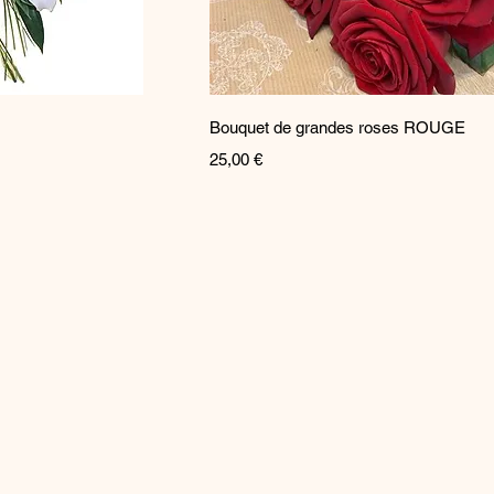
pide
Aperçu rapide
Bouquet de grandes roses ROUGE
Prix
25,00 €