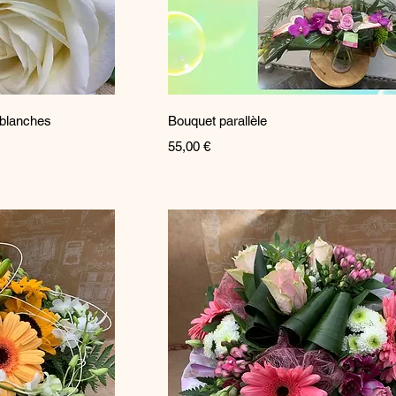
pide
Aperçu rapide
 blanches
Bouquet parallèle
Prix
55,00 €