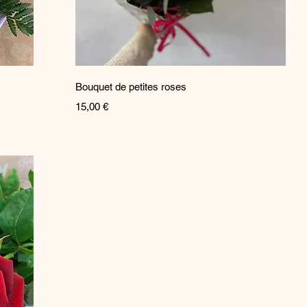
Aperçu rapide
Bouquet de petites roses
Prix
15,00 €