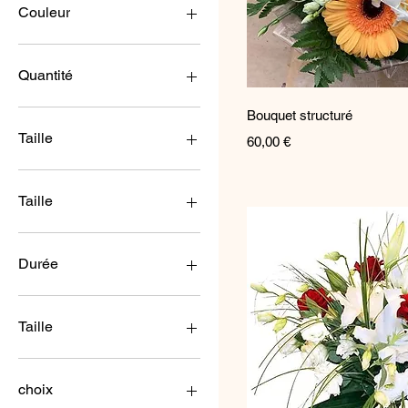
Couleur
Quantité
Aperçu ra
Bouquet structuré
Taille
Prix
60,00 €
Taille
Durée
12 mois
2 mois
Taille
4 mois
6 mois
grand
9 mois
Large
choix
Medium