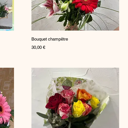
Aperçu rapide
Bouquet champêtre
Prix
30,00 €