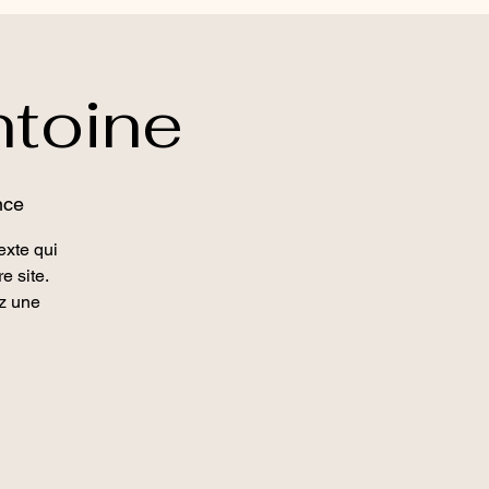
ntoine
nce
exte qui
e site.
ez une