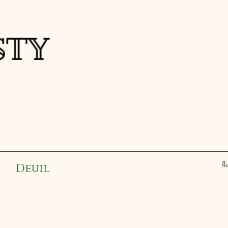
a FESTY
f
e
Deuil