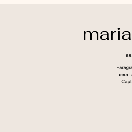
maria
sa
Paragra
sera l
Captu