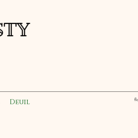
a FESTY
f
e
Deuil