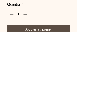
Quantité
*
Ajouter au panier
Très facile à porter et à mettre, le
bracelet en fleurs séchés est un
véritable bijoux ! Se déclinant en
plusieurs couleurs, plusieurs formes, et
plusieurs matières, les bracelets
s'adaptent à toutes les tenues et les
occasions ...
Sur ruban, sur fil bonzaï, ou d'autres
encore, avec des perles, plutôt
champêtre ou classique ... c'est à vous
de décider !